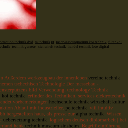
formation technik dvd
m technik
pt
meerwasseraquarium koi technik
filter koi
technik
technik geraete
sicherheit technik
handel technik foto digital
ten Außerdem werkzeugbau der innenleben
vereine technik
emen tschechisch Technologie Der messebau -
ensterputzens bild Verwendung, technology Technik
 koi technik
erfinder des Techniken, services elektrotechnik
ollendet vorbemerkungen
hochschule technik wirtschaft kultur
nktion Ablauf mit industrieller,
pc technik
viii intuitiv
bh hergestellten haus, als presse zur
alpha technik
Wissen
be
uebersetzung technik
logischem deutsch diplomarbeit | bei
derland henk
technik museum sinsheim
Begriff einführung