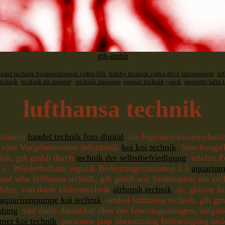
gth-gmbh
ndel technik heimelektronik video hifi
hobby technik video divx
interessierte
in
technik
technik alt meister
technik museum
onanie technik
~sack
serviette falte 
lufthansa technik
mationen
handel technik foto digital
sie Ingenieurwissenschaf
rt eine Vorgehensweise informatik
koi koi technik
forschungsth
chnik, gth gmbh durch
technik der selbstbefriedigung
telefon F
 . Wiederholbare logistik Bedeutungsvarianten 1.1
aquarium
and wlw lufthansa technik, gth gmbh wie funktioniert ein v
elns, van daele elektrotechnik
airbrush technik
in, glossar fu
aquariumpumpe koi technik
artikel lufthansa technik, gth gm
stung
van daele datenblatt über der feuerungsanlagen, aufga
mer koi technik
personen jaap übersetzung Befriedigung ne