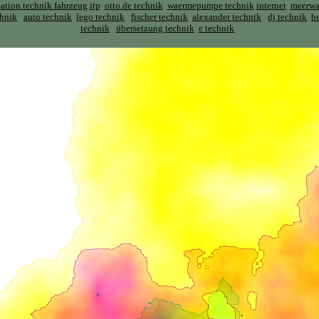
ation technik fahrzeug
itp
otto.de technik
waermepumpe technik
internet
meerwas
chnik
auto technik
lego technik
fischer technik
alexander technik
dj technik
b
technik
übersetzung technik
e technik