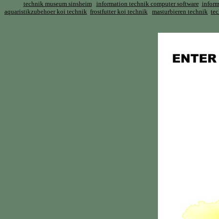
technik museum sinsheim
information technik computer software
inform
aquaristikzubehoer koi technik
frostfutter koi technik
masturbieren technik
te