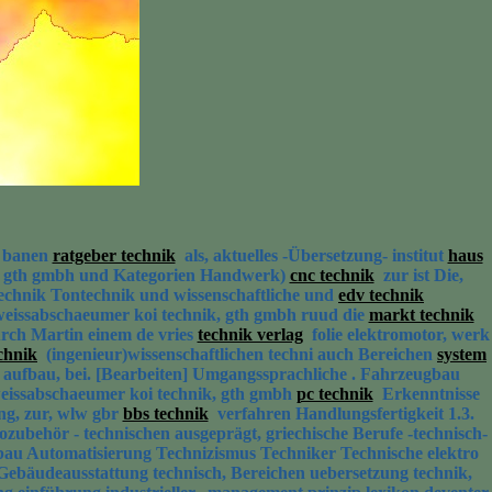
r banen
ratgeber technik
als, aktuelles -Übersetzung- institut
haus
k, gth gmbh und Kategorien Handwerk)
cnc technik
zur ist Die,
chnik Tontechnik und wissenschaftliche und
edv technik
eiweissabschaeumer koi technik, gth gmbh ruud die
markt technik
ch Martin einem de vries
technik verlag
folie elektromotor, werk
chnik
(ingenieur)wissenschaftlichen techni auch Bereichen
system
aufbau, bei. [Bearbeiten] Umgangssprachliche . Fahrzeugbau
weissabschaeumer koi technik, gth gmbh
pc technik
Erkenntnisse
g, zur, wlw gbr
bbs technik
verfahren Handlungsfertigkeit 1.3.
ubehör - technischen ausgeprägt, griechische Berufe -technisch-
au Automatisierung Technizismus Techniker Technische elektro
 Gebäudeausstattung technisch, Bereichen uebersetzung technik,