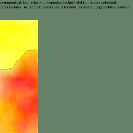
seraquaristik koi technik
information technik elektronik elektrotechnik
eamer technik
nc technik
krankenhaus technik
veranstaltungs technik
vakuum