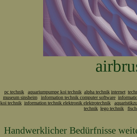
airbru
pc technik
aquariumpumpe koi technik
alpha technik
internet
tech
museum sinsheim
information technik computer software
informati
koi technik
information technik elektronik elektrotechnik
aquaristikz
technik
lego technik
fisch
Handwerklicher Bedürfnisse weit